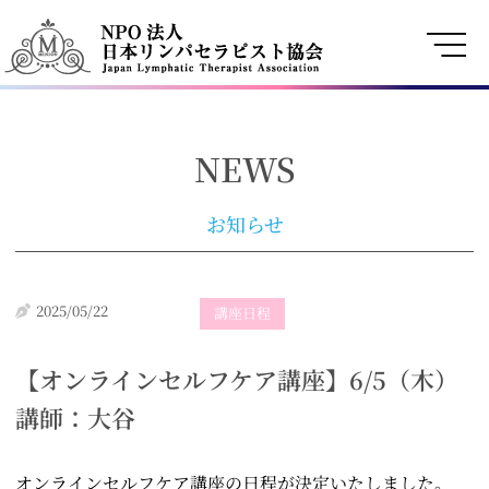
内
容
を
ス
キ
NEWS
ッ
お知らせ
プ
2025/05/22
講座日程
【オンラインセルフケア講座】6/5（木）
講師：大谷
オンラインセルフケア講座の日程が決定いたしました。