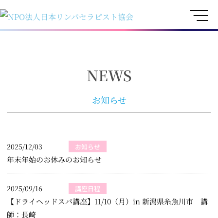
内
容
を
ス
キ
NEWS
ッ
お知らせ
プ
ペ
ペ
ペ
ペ
ー
ー
ー
ー
2025/12/03
お知らせ
ジ
ジ
ジ
ジ
年末年始のお休みのお知らせ
2025/09/16
講座日程
【ドライヘッドスパ講座】11/10（月）in 新潟県糸魚川市 講
師：長崎