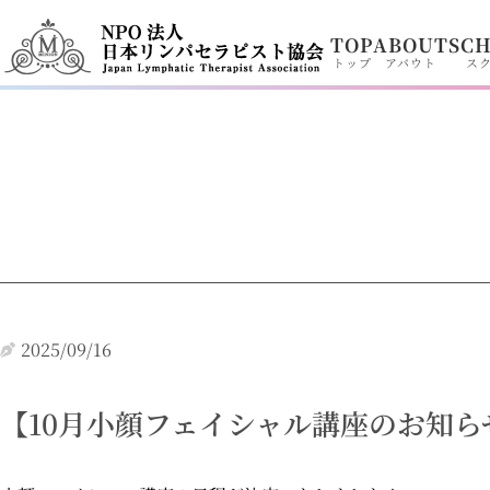
内
TOP
ABOUT
SC
容
トップ
アバウト
ス
を
ス
キ
ッ
プ
2025/09/16
【10月小顔フェイシャル講座のお知ら