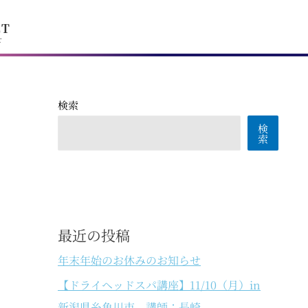
CT
せ
検索
検
索
最近の投稿
年末年始のお休みのお知らせ
【ドライヘッドスパ講座】11/10（月）in
新潟県糸魚川市 講師：長崎