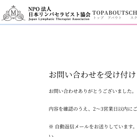
内
TOP
ABOUT
SC
容
トップ
アバウト
ス
を
ス
キ
ッ
プ
お問い合わせを受け付け
お問い合わせありがとうございました。
内容を確認のうえ、2〜3営業日以内に
※ 自動返信メールをお送りしています
い。